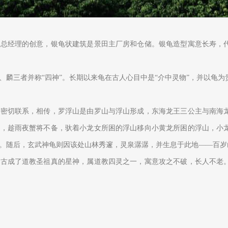
良总经理的创意，银龟状建筑是景田主厂房和仓储。银龟造型寓意长寿，
、麟三者并称“四神”。长期以来龟在古人心目中是“介中灵物”，并以龟
有密切联系，相传，罗浮山是由罗山与浮山形成，东海龙王三公主与南海
后，趁雨夜蟹将不备，驮着小龙女所困的浮山移向小黄龙所困的浮山，小
。随后，玄武神龟则因该处山林秀邃，灵泉潺潺，并生息于此地——百岁
自古成了道教圣祖真的星神，属道教四灵之一，寓意攻之不破，长人不老