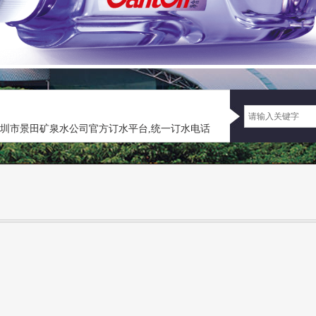
景田矿泉水公司官方订水平台,统一订水电话：0755-88822380